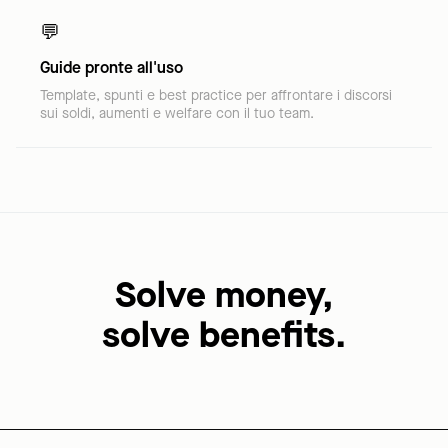
💬
Guide pronte all'uso
Template, spunti e best practice per affrontare i discorsi
sui soldi, aumenti e welfare con il tuo team.
Solve money,
solve benefits.