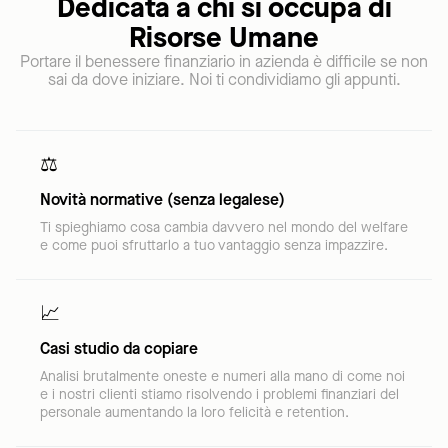
Dedicata a chi si occupa di
Risorse Umane
Portare il benessere finanziario in azienda è difficile se non
sai da dove iniziare. Noi ti condividiamo gli appunti.
⚖️
Novità normative (senza legalese)
Ti spieghiamo cosa cambia davvero nel mondo del welfare
e come puoi sfruttarlo a tuo vantaggio senza impazzire.
📈
Casi studio da copiare
Analisi brutalmente oneste e numeri alla mano di come noi
e i nostri clienti stiamo risolvendo i problemi finanziari del
personale aumentando la loro felicità e retention.