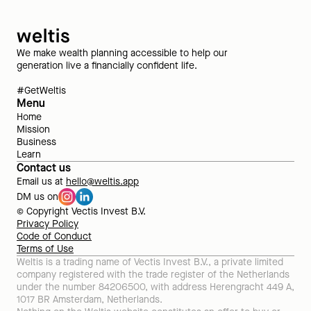
We make wealth planning accessible to help our
generation live a financially confident life.
#GetWeltis
Menu
Home
Mission
Business
Learn
Contact us
Email us at
hello@weltis.app
DM us on
© Copyright Vectis Invest B.V.
Privacy Policy
Code of Conduct
Terms of Use
Weltis is a trading name of Vectis Invest B.V., a private limited 
company registered with the trade register of the Netherlands 
under the number 84206500, with address Herengracht 449 A, 
1017 BR Amsterdam, Netherlands.
